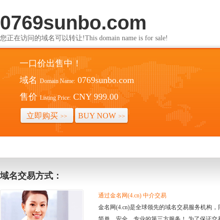
0769sunbo.com
您正在访问的域名可以转让!This domain name is for sale!
一口价出售中！
域名
0769sunbo.com
Domain Name:
售价
CNY 999.00
Listing Price:
立即购买
BUY NOW
>>
>>
域名交易方式：
通过金名网(4.cn) 中介交易
金名网(4.cn)是全球领先的域名交易服务机
简单、安全、专业的第三方服务！ 为了保证交