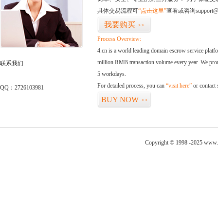
具体交易流程可
“点击这里”
查看或咨询support@
我要购买
>>
Process Overview:
4.cn is a world leading domain escrow service plat
million RMB transaction volume every year. We promi
联系我们
5 workdays.
For detailed process, you can
“visit here”
or contact
QQ：2726103981
BUY NOW
>>
Copyright © 1998 -2025 www.